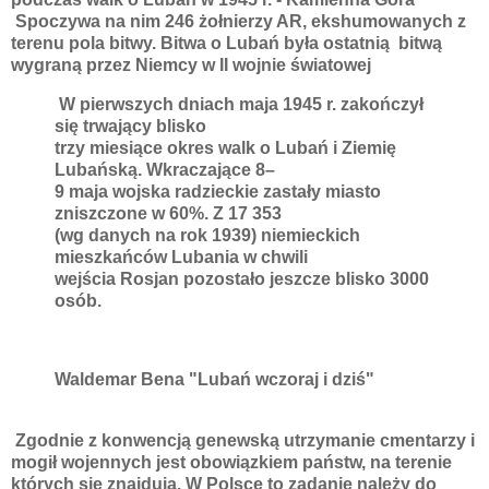
Spoczywa na nim 246 żołnierzy AR, ekshumowanych z
terenu pola bitwy. Bitwa o Lubań była ostatnią bitwą
wygraną przez Niemcy w II wojnie światowej
W pierwszych dniach maja 1945 r. zakończył
się trwający blisko
trzy miesiące okres walk o Lubań i Ziemię
Lubańską. Wkraczające 8–
9 maja wojska radzieckie zastały miasto
zniszczone w 60%. Z 17 353
(wg danych na rok 1939) niemieckich
mieszkańców Lubania w chwili
wejścia Rosjan pozostało jeszcze blisko 3000
osób.
Waldemar Bena "Lubań wczoraj i dziś"
Zgodnie z konwencją genewską utrzymanie cmentarzy i
mogił wojennych jest obowiązkiem państw, na terenie
których się znajdują. W Polsce to zadanie należy do