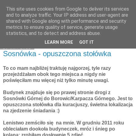
This site uses cookies from Google to deliver its services
Moje miejsce
and to analyze traffic. Your IP address and user-agent are
shared with Google along with performance and security
metrics to ensure quality of service, generate usage
statistics, and to detect and address abuse.
▼
LEARN MORE
GOT IT
29 kwi 2012
Sosnówka - opuszczona stołówka
To co mam najbliżej traktuję najgorzej, tyle razy
przejeżdżałam obok tego miejsca a nigdy nie
poświęciłam mu więcej niż tylko minutę uwagi.
Budynek znajduje się po prawej stronie drogi z
Sosnówki Górnej do Borowic/Karpacza Górnego. Jest to
opuszczona stołówka dla kuracjuszy, świetna lokalizacja
na zjedzenie śniadania :)
Lenistwo zemściło się na mnie. W grudniu 2011 roku
obleciałam dookoła budyneczek, mróz i śnieg po
kolana; zrobiłam dosłownie 5 zdjęć.