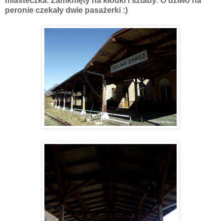
miasteczka. Zamknięty na kłódki i sztaby
.
O dziwo na
peronie czekały dwie pasażerki :)