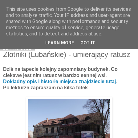
This site uses cookies from Google to deliver its services
Moje miejsce
and to analyze traffic. Your IP address and user-agent are
shared with Google along with performance and security
metrics to ensure quality of service, generate usage
statistics, and to detect and address abuse.
▼
LEARN MORE
GOT IT
21 kwi 2012
Złotniki (Lubańskie) - umierający ratusz
Dziś na tapecie kolejny zapomniany budynek. Co
ciekawe jest nim ratusz w bardzo sennej wsi.
Dokładny opis i historię miejsca znajdziecie tutaj
.
Po lekturze zapraszam na kilka fotek.