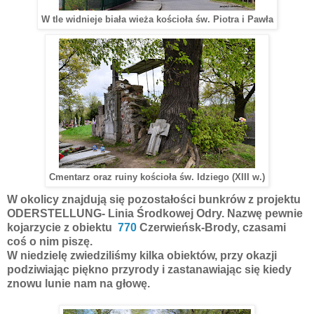
W tle widnieje biała wieża kościoła św. Piotra i Pawła
Cmentarz oraz ruiny kościoła św. Idziego (XIII w.)
W okolicy znajdują się pozostałości bunkrów z projektu
ODERSTELLUNG- Linia Środkowej Odry. Nazwę pewnie
kojarzycie z obiektu
770
Czerwieńsk-Brody, czasami
coś o nim piszę.
W niedzielę zwiedziliśmy kilka obiektów, przy okazji
podziwiając piękno przyrody i zastanawiając się kiedy
znowu lunie nam na głowę.