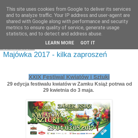
This site uses cookies from Google to deliver its services
Moje miejsce
and to analyze traffic. Your IP address and user-agent are
shared with Google along with performance and security
metrics to ensure quality of service, generate usage
statistics, and to detect and address abuse.
▼
LEARN MORE
GOT IT
28 kwi 2017
Majówka 2017 - kilka zaproszeń
XXIX Festiwal Kwiatów i Sztuki
29 edycja festiwalu kwiatów w Zamku Książ potrwa od
29 kwietnia do 3 maja.