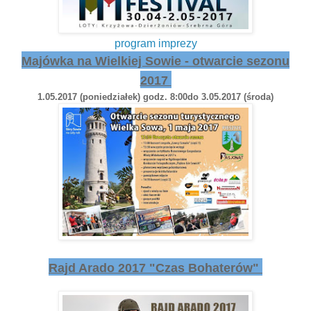
program imprezy
Majówka na Wielkiej Sowie - otwarcie sezonu
2017
1.05.2017 (poniedziałek) godz. 8:00do 3.05.2017 (środa)
Rajd Arado 2017 "Czas Bohaterów"