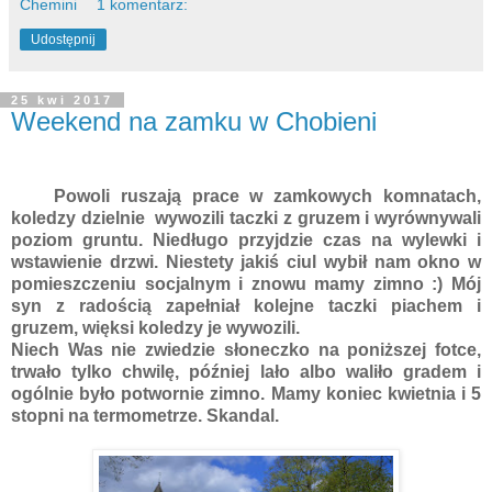
Chemini
1 komentarz:
Udostępnij
25 kwi 2017
Weekend na zamku w Chobieni
Powoli ruszają prace w zamkowych komnatach,
koledzy dzielnie wywozili taczki z gruzem i wyrównywali
poziom gruntu. Niedługo przyjdzie czas na wylewki i
wstawienie drzwi. Niestety jakiś ciul wybił nam okno w
pomieszczeniu socjalnym i znowu mamy zimno :) Mój
syn z radością zapełniał kolejne taczki piachem i
gruzem, więksi koledzy je wywozili.
Niech Was nie zwiedzie słoneczko na poniższej fotce,
trwało tylko chwilę, później lało albo waliło gradem i
ogólnie było potwornie zimno. Mamy koniec kwietnia i 5
stopni na termometrze. Skandal.