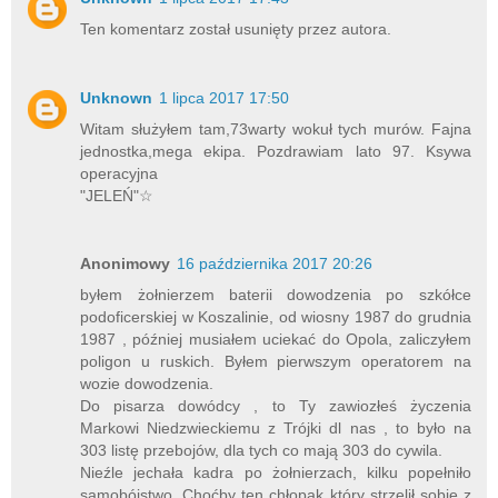
Ten komentarz został usunięty przez autora.
Unknown
1 lipca 2017 17:50
Witam służyłem tam,73warty wokuł tych murów. Fajna
jednostka,mega ekipa. Pozdrawiam lato 97. Ksywa
operacyjna
"JELEŃ"☆
Anonimowy
16 października 2017 20:26
byłem żołnierzem baterii dowodzenia po szkółce
podoficerskiej w Koszalinie, od wiosny 1987 do grudnia
1987 , później musiałem uciekać do Opola, zaliczyłem
poligon u ruskich. Byłem pierwszym operatorem na
wozie dowodzenia.
Do pisarza dowódcy , to Ty zawiozłeś życzenia
Markowi Niedzwieckiemu z Trójki dl nas , to było na
303 listę przebojów, dla tych co mają 303 do cywila.
Nieźle jechała kadra po żołnierzach, kilku popełniło
samobójstwo. Choćby ten chłopak który strzelił sobie z