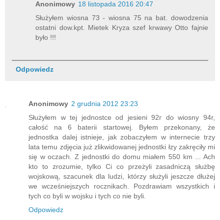
Anonimowy
18 listopada 2016 20:47
Służyłem wiosna 73 - wiosna 75 na bat. dowodzenia
ostatni dow.kpt. Mietek Kryza szef krwawy Otto fajnie
było !!!
Odpowiedz
Anonimowy
2 grudnia 2012 23:23
Służyłem w tej jednostce od jesieni 92r do wiosny 94r,
całość na 6 baterii startowej. Byłem przekonany, że
jednostka dalej istnieje, jak zobaczyłem w internecie trzy
lata temu zdjęcia już zlikwidowanej jednostki łzy zakręciły mi
się w oczach. Z jednostki do domu miałem 550 km ... Ach
kto to zrozumie, tylko Ci co przeżyli zasadniczą służbę
wojskową, szacunek dla ludzi, którzy służyli jeszcze dłużej
we wcześniejszych rocznikach. Pozdrawiam wszystkich i
tych co byli w wojsku i tych co nie byli.
Odpowiedz