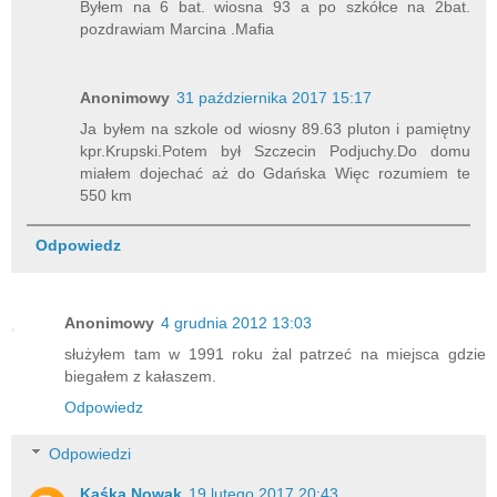
Byłem na 6 bat. wiosna 93 a po szkółce na 2bat.
pozdrawiam Marcina .Mafia
Anonimowy
31 października 2017 15:17
Ja byłem na szkole od wiosny 89.63 pluton i pamiętny
kpr.Krupski.Potem był Szczecin Podjuchy.Do domu
miałem dojechać aż do Gdańska Więc rozumiem te
550 km
Odpowiedz
Anonimowy
4 grudnia 2012 13:03
służyłem tam w 1991 roku żal patrzeć na miejsca gdzie
biegałem z kałaszem.
Odpowiedz
Odpowiedzi
Kaśka Nowak
19 lutego 2017 20:43