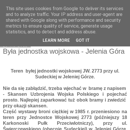
This site uses cookies from Google to deliver its services
Moje miejsce
and to analyze traffic. Your IP address and user-agent are
shared with Google along with performance and security
metrics to ensure quality of service, generate usage
statistics, and to detect and address abuse.
▼
LEARN MORE
GOT IT
19 lis 2011
Była jednostka wojskowa - Jelenia Góra
Teren byłej jednostki wojskowej JW. 2773 przy ul.
Sudeckiej w Jeleniej Górze.
Nie da się zabłądzić, trzeba wjechać w bramę z napisem
- Skansen Uzbrojenia Wojska Polskiego i pojechać
prosto. Najlepiej zaparkować tuż obok bramy i zwiedzić
przy okazji skansen.
Część wystawy broni ciężkiej w 1985 r. przeniesiono na
teren przy Jednostce Wojskowej 2773 (późniejszy 18
Karkonoski Pułk Przeciwlotniczy), przy ul.
Świerczewskiego (obecnie Sudeckiej) w Jeleniej Górze.