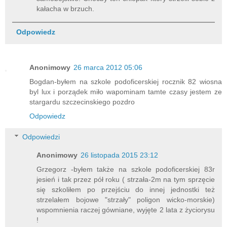
kałacha w brzuch.
Odpowiedz
Anonimowy
26 marca 2012 05:06
Bogdan-byłem na szkole podoficerskiej rocznik 82 wiosna
byl lux i porządek miło wapominam tamte czasy jestem ze
stargardu szczecinskiego pozdro
Odpowiedz
Odpowiedzi
Anonimowy
26 listopada 2015 23:12
Grzegorz -byłem także na szkole podoficerskiej 83r
jesień i tak przez pół roku ( strzała-2m na tym sprzęcie
się szkoliłem po przejściu do innej jednostki też
strzelałem bojowe "strzały" poligon wicko-morskie)
wspomnienia raczej gówniane, wyjęte 2 lata z życiorysu
!