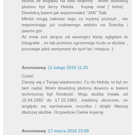
służba ze względu na stan wojenny . Moim dowódcą
plutonu był Jerzy Hebda . Ksywę miał ( hehe) .
Dowódcą baterii jak wspomniałeś "JAN" Talik
Młodzi mogą żałować tego co myśmy przeżyli , nie
wspominając już cudownego widoku na Śnieżkę i
pasmo gór .
Aż mnie coś skręca od wewnątrz kiedy oglądam te
fotografie , no tak pomimo ogromnego trudu w służbie ,
pozostaje jakiś sentyment do tych lat i miejsca :)
Anonimowy
11 lutego 2016 11:25
Cześć.
Cieszę się z Twojej wiadomości. Co do Hebdy, to był on
tam nadal. Moim dowódcą plutonu dowozu w baterii
technicznej był Kordecki. Moja służba trwała od
15.04.1982 do 17.10.1983, mieliśmy skrócone, ze
względu na wyrównanie rocznika i dzięki Waszej
dłuższej służbie. Oczywiście Ciebie kojarzę.
Anonimowy
17 marca 2016 23:08