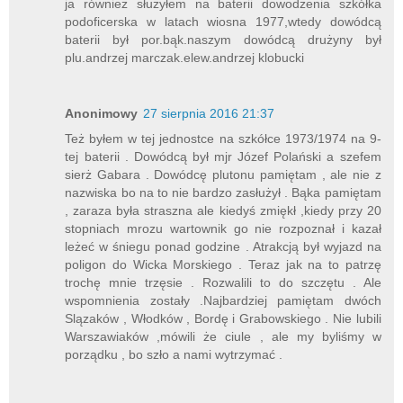
ja również służyłem na baterii dowodzenia szkółka
podoficerska w latach wiosna 1977,wtedy dowódcą
baterii był por.bąk.naszym dowódcą drużyny był
plu.andrzej marczak.elew.andrzej klobucki
Anonimowy
27 sierpnia 2016 21:37
Też byłem w tej jednostce na szkółce 1973/1974 na 9-
tej baterii . Dowódcą był mjr Józef Polański a szefem
sierż Gabara . Dowódcę plutonu pamiętam , ale nie z
nazwiska bo na to nie bardzo zasłużył . Bąka pamiętam
, zaraza była straszna ale kiedyś zmiękł ,kiedy przy 20
stopniach mrozu wartownik go nie rozpoznał i kazał
leżeć w śniegu ponad godzine . Atrakcją był wyjazd na
poligon do Wicka Morskiego . Teraz jak na to patrzę
trochę mnie trzęsie . Rozwalili to do szczętu . Ale
wspomnienia zostały .Najbardziej pamiętam dwóch
Slązaków , Włodków , Bordę i Grabowskiego . Nie lubili
Warszawiaków ,mówili że ciule , ale my byliśmy w
porządku , bo szło a nami wytrzymać .