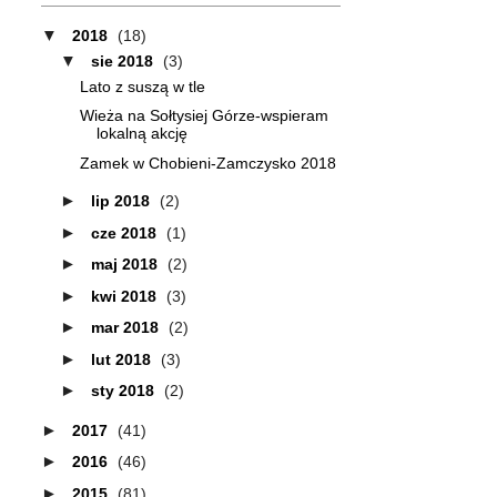
▼
2018
(18)
▼
sie 2018
(3)
Lato z suszą w tle
Wieża na Sołtysiej Górze-wspieram
lokalną akcję
Zamek w Chobieni-Zamczysko 2018
►
lip 2018
(2)
►
cze 2018
(1)
►
maj 2018
(2)
►
kwi 2018
(3)
►
mar 2018
(2)
►
lut 2018
(3)
►
sty 2018
(2)
►
2017
(41)
►
2016
(46)
►
2015
(81)