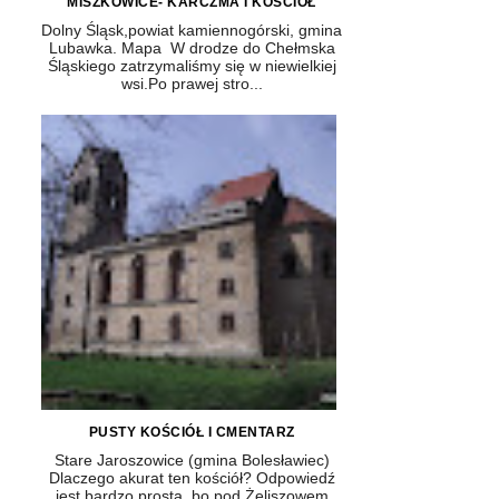
MISZKOWICE- KARCZMA I KOŚCIÓŁ
Dolny Śląsk,powiat kamiennogórski, gmina
Lubawka. Mapa W drodze do Chełmska
Śląskiego zatrzymaliśmy się w niewielkiej
wsi.Po prawej stro...
PUSTY KOŚCIÓŁ I CMENTARZ
Stare Jaroszowice (gmina Bolesławiec)
Dlaczego akurat ten kościół? Odpowiedź
jest bardzo prosta, bo pod Żeliszowem