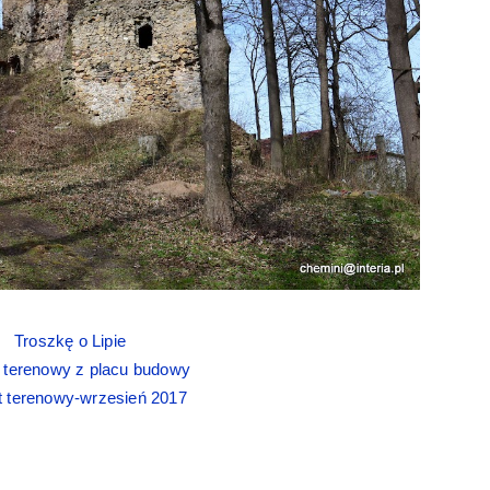
Troszkę o Lipie
 terenowy z placu budowy
t terenowy-wrzesień 2017