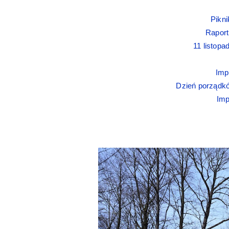
Pikni
Raport
11 listopa
Imp
Dzień porządk
Imp