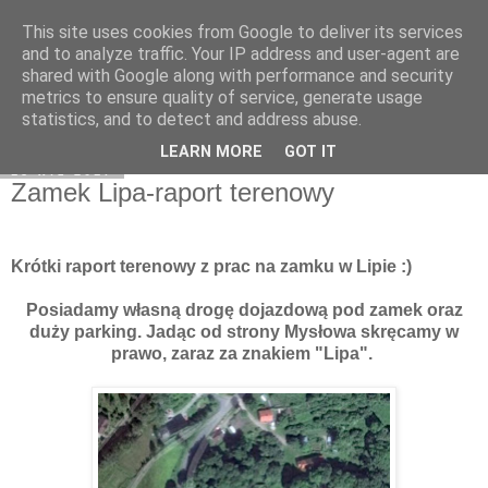
This site uses cookies from Google to deliver its services
Moje miejsce
and to analyze traffic. Your IP address and user-agent are
shared with Google along with performance and security
metrics to ensure quality of service, generate usage
statistics, and to detect and address abuse.
▼
LEARN MORE
GOT IT
18 wrz 2017
Zamek Lipa-raport terenowy
Krótki raport terenowy z prac na zamku w Lipie :)
Posiadamy własną drogę dojazdową pod zamek oraz
duży parking. Jadąc od strony Mysłowa skręcamy w
prawo, zaraz za znakiem "Lipa".