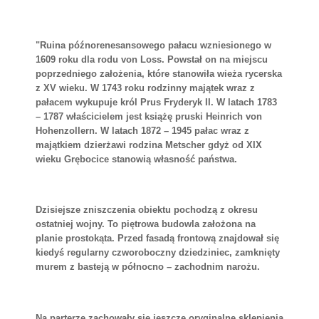
"Ruina późnorenesansowego pałacu wzniesionego w
1609 roku dla rodu von Loss. Powstał on na miejscu
poprzedniego założenia, które stanowiła wieża rycerska
z XV wieku. W 1743 roku rodzinny majątek wraz z
pałacem wykupuje król Prus Fryderyk II. W latach 1783
– 1787 właścicielem jest książę pruski Heinrich von
Hohenzollern. W latach 1872 – 1945 pałac wraz z
majątkiem dzierżawi rodzina Metscher gdyż od XIX
wieku Grębocice stanowią własność państwa.
Dzisiejsze zniszczenia obiektu pochodzą z okresu
ostatniej wojny. To piętrowa budowla założona na
planie prostokąta. Przed fasadą frontową znajdował się
kiedyś regularny czworoboczny dziedziniec, zamknięty
murem z basteją w północno – zachodnim narożu.
Na parterze zachowały się jeszcze oryginalne sklepienia