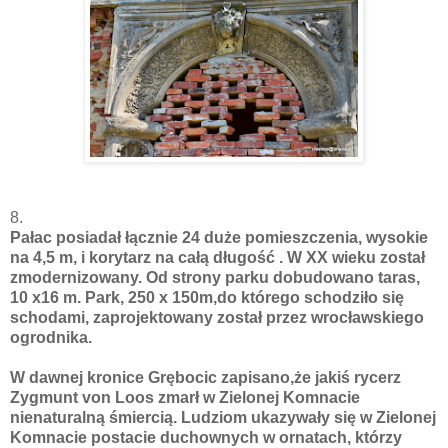
8.
Pałac posiadał łącznie 24 duże pomieszczenia, wysokie
na 4,5 m, i korytarz na całą długość . W XX wieku został
zmodernizowany. Od strony parku dobudowano taras,
10 x16 m. Park, 250 x 150m,do którego schodziło się
schodami, zaprojektowany został przez wrocławskiego
ogrodnika.
W dawnej kronice Grębocic zapisano,że jakiś rycerz
Zygmunt von Loos zmarł w Zielonej Komnacie
nienaturalną śmiercią. Ludziom ukazywały się w Zielonej
Komnacie postacie duchownych w ornatach, którzy