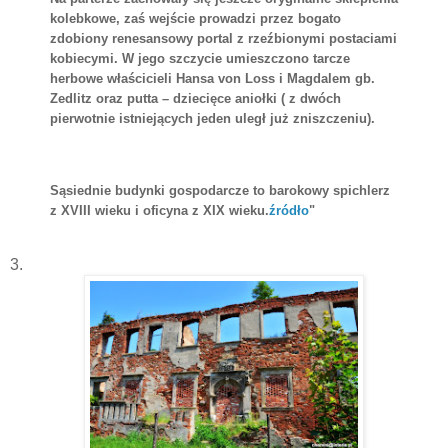
kolebkowe, zaś wejście prowadzi przez bogato
zdobiony renesansowy portal z rzeźbionymi postaciami
kobiecymi. W jego szczycie umieszczono tarcze
herbowe właścicieli Hansa von Loss i Magdalem gb.
Zedlitz oraz putta – dziecięce aniołki ( z dwóch
pierwotnie istniejących jeden uległ już zniszczeniu).
Sąsiednie budynki gospodarcze to barokowy spichlerz
z XVIII wieku i oficyna z XIX wieku.
źródło
"
3.