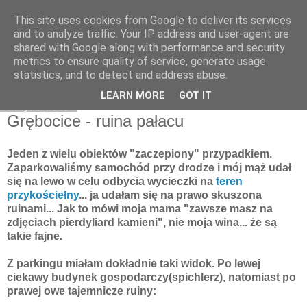
This site uses cookies from Google to deliver its services
Moje miejsce
and to analyze traffic. Your IP address and user-agent are
shared with Google along with performance and security
metrics to ensure quality of service, generate usage
statistics, and to detect and address abuse.
▼
LEARN MORE
GOT IT
14 gru 2013
Grębocice - ruina pałacu
Jeden z wielu obiektów "zaczepiony" przypadkiem.
Zaparkowaliśmy samochód przy drodze i mój mąż udał
się na lewo w celu odbycia wycieczki na
teren
przykościelny
... ja udałam się na prawo skuszona
ruinami... Jak to mówi moja mama "zawsze masz na
zdjęciach pierdyliard kamieni", nie moja wina... że są
takie fajne.
Z parkingu miałam dokładnie taki widok. Po lewej
ciekawy budynek gospodarczy(spichlerz), natomiast po
prawej owe tajemnicze ruiny: