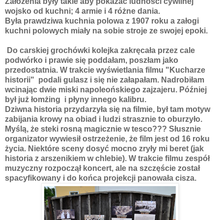
Założenia były takie aby pokazać ludności cywilnej
wojsko od kuchni; 4 armie i 4 różne dania.
Była prawdziwa kuchnia polowa z 1907 roku a załogi
kuchni polowych miały na sobie stroje ze swojej epoki.
Do carskiej grochówki kolejka zakręcała przez cale
podwórko i prawie się poddałam, poszłam jako
przedostatnia. W trakcie wyświetlania filmu "Kucharze
historii" podali gulasz i się nie załapałam. Nadrobiłam
wcinając dwie miski napoleońskiego zajzajeru. Później
był już łomżing i płyny innego kalibru.
Dziwna historia przydarzyła się na filmie, był tam motyw
zabijania krowy na obiad i ludzi strasznie to oburzyło.
Myślą, że steki rosną magicznie w tesco??? Słusznie
organizator wywiesił ostrzeżenie, że film jest od 16 roku
życia. Niektóre sceny dosyć mocno zryły mi beret (jak
historia z arszenikiem w chlebie). W trakcie filmu zespół
muzyczny rozpoczął koncert, ale na szczęście został
spacyfikowany i do końca projekcji panowała cisza.