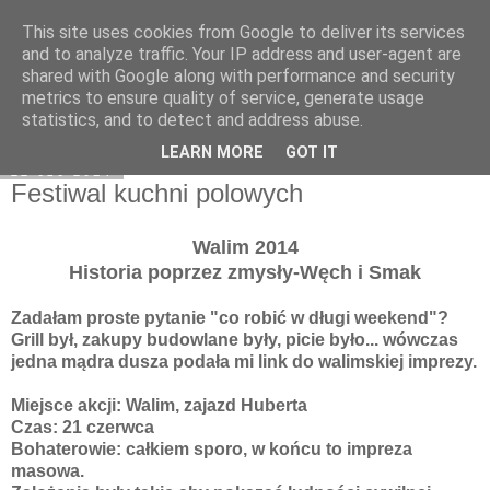
This site uses cookies from Google to deliver its services
Moje miejsce
and to analyze traffic. Your IP address and user-agent are
shared with Google along with performance and security
metrics to ensure quality of service, generate usage
statistics, and to detect and address abuse.
▼
LEARN MORE
GOT IT
22 cze 2014
Festiwal kuchni polowych
Walim 2014
Historia poprzez zmysły-Węch i Smak
Zadałam proste pytanie "co robić w długi weekend"?
Grill był, zakupy budowlane były, picie było... wówczas
jedna mądra dusza podała mi link do walimskiej imprezy.
Miejsce akcji: Walim, zajazd Huberta
Czas: 21 czerwca
Bohaterowie: całkiem sporo, w końcu to impreza
masowa.