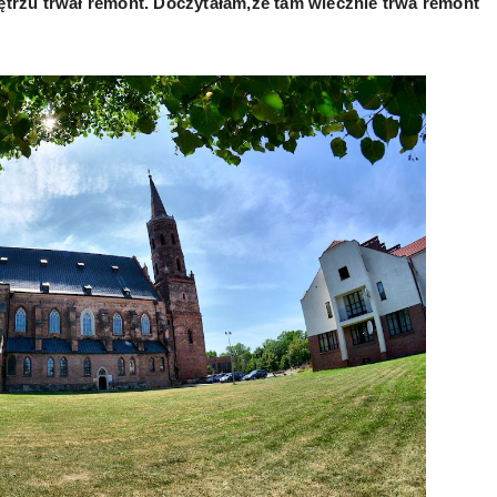
nętrzu trwał remont. Doczytałam,że tam wiecznie trwa remont