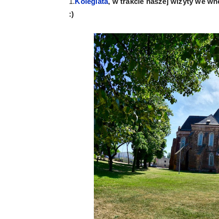
1.
Kolegiata
, w trakcie naszej wizyty we w
:)