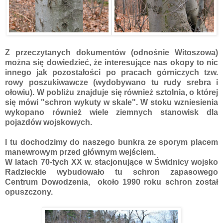
Z przeczytanych dokumentów (odnośnie Witoszowa)
można się dowiedzieć, że interesujące nas okopy to nic
innego jak pozostałości po pracach górniczych tzw.
rowy poszukiwawcze (wydobywano tu rudy srebra i
ołowiu). W pobliżu znajduje się również sztolnia, o której
się mówi "schron wykuty w skale". W stoku wzniesienia
wykopano również wiele ziemnych stanowisk dla
pojazdów wojskowych.
I tu dochodzimy do naszego bunkra ze sporym placem
manewrowym przed głównym wejściem.
W latach 70-tych XX w. stacjonujące w Świdnicy wojsko
Radzieckie wybudowało tu schron zapasowego
Centrum Dowodzenia, około 1990 roku schron został
opuszczony.