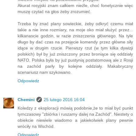
Akurat rosyjski znam całkiem nieźle, choć fonetycznie więc
muszę czytać na głos żeby zrozumieć.
Trzeba by znać plany sowieckie, żeby odkryć czemu miał
takie a nie inne rozmiary, na moje oko miał służyć przez...
kilkanascie godzin, w razie zniszczenia głównego. Na tyle
długo by dać czas na przejęcie komendy przez główne siły
idące w drugim rzucie. Pierwszy rzut (w tym kilka dywizji
polskich) był by już zniszczony przez broniące się oddziały
NATO, Polska była by już pustynią postatomową ale z Rosji
na zachód parły by kolejne oddziały. Makabryczny
scenariusz nam szykowano.
Odpowiedz
Chemini
25 lutego 2016 16:04
Koledzy z eksploracji mówią podobnie,że to miał być punkt
tymczasowy "zbiórka i ruszamy dalej na Zachód". Niestety o
obiekcie niewiele wiadomo a jakiekolwiek plany pewnie
wróciły na Wschód.
Odpowiedz