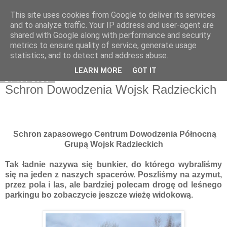
This site uses cookies from Google to deliver its services
Moje miejsce
and to analyze traffic. Your IP address and user-agent are
shared with Google along with performance and security
metrics to ensure quality of service, generate usage
statistics, and to detect and address abuse.
▼
LEARN MORE
GOT IT
24 lut 2016
Schron Dowodzenia Wojsk Radzieckich
Schron zapasowego Centrum Dowodzenia Północną
Grupą Wojsk Radzieckich
Tak ładnie nazywa się bunkier, do którego wybraliśmy
się na jeden z naszych spacerów. Poszliśmy na azymut,
przez pola i las, ale bardziej polecam drogę od leśnego
parkingu bo zobaczycie jeszcze wieżę widokową.