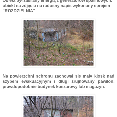
Obiekt był zasilany energią z generatorów spalinowych,
obiekt na zdjęciu na radosny napis wykonany sprejem
"ROZDZIELNIA".
Na powierzchni schronu zachował się mały kiosk nad
szybem ewakuacyjnym i długi zrujnowany pawilon,
prawdopodobnie budynek koszarowy lub magazyn.