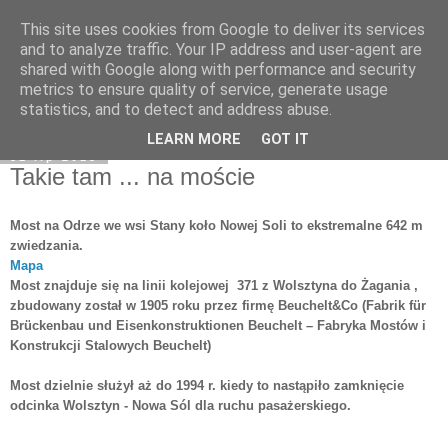
This site uses cookies from Google to deliver its services
Moje miejsce
and to analyze traffic. Your IP address and user-agent are
shared with Google along with performance and security
metrics to ensure quality of service, generate usage
statistics, and to detect and address abuse.
▼
LEARN MORE
GOT IT
31 lip 2013
Takie tam ... na moście
Most na Odrze we wsi Stany koło Nowej Soli to ekstremalne 642 m
zwiedzania.
Mapa
Most znajduje się na linii kolejowej 371 z Wolsztyna do Żagania ,
zbudowany został w 1905 roku przez firmę Beuchelt&Co (Fabrik für
Brückenbau und Eisenkonstruktionen Beuchelt – Fabryka Mostów i
Konstrukcji Stalowych Beuchelt)
Most dzielnie służył aż do 1994 r. kiedy to nastąpiło zamknięcie
odcinka Wolsztyn - Nowa Sól dla ruchu pasażerskiego.