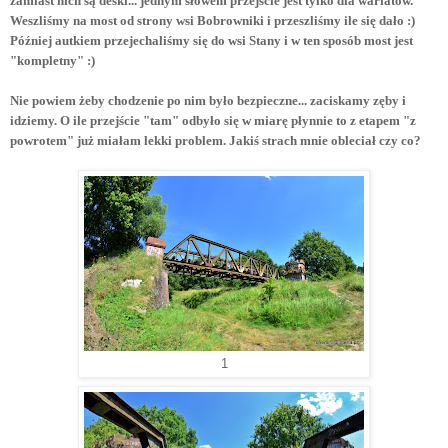
zamiast nich są deski... jednym słowem przejście jest tylko dla wariatów.
Weszliśmy na most od strony wsi Bobrowniki i przeszliśmy ile się dało :)
Później autkiem przejechaliśmy się do wsi Stany i w ten sposób most jest
"kompletny" :)
Nie powiem żeby chodzenie po nim było bezpieczne... zaciskamy zęby i
idziemy. O ile przejście "tam" odbyło się w miarę płynnie to z etapem "z
powrotem" już miałam lekki problem. Jakiś strach mnie obleciał czy co?
1