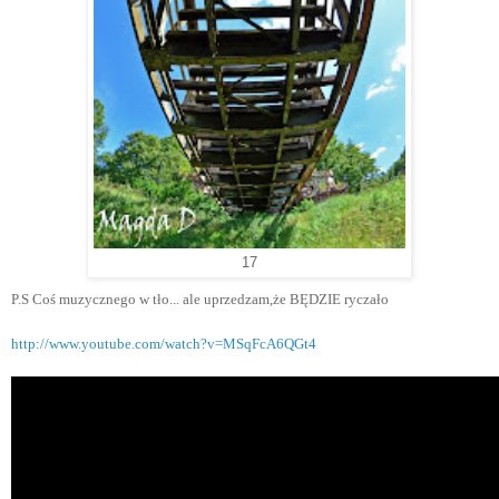
17
P.S Coś muzycznego w tło... ale uprzedzam,że BĘDZIE ryczało
http://www.youtube.com/watch?v=MSqFcA6QGt4