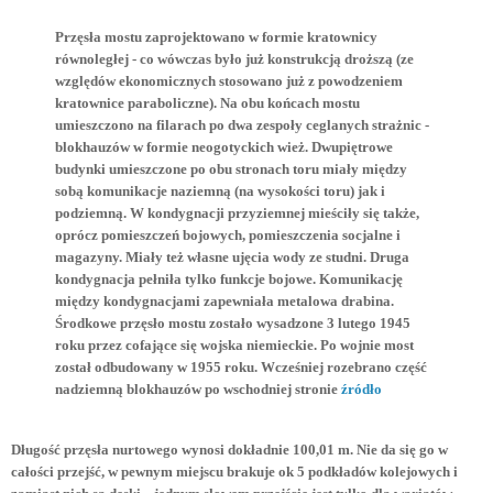
Przęsła mostu zaprojektowano w formie kratownicy
równoległej - co wówczas było już konstrukcją droższą (ze
względów ekonomicznych stosowano już z powodzeniem
kratownice paraboliczne). Na obu końcach mostu
umieszczono na filarach po dwa zespoły ceglanych strażnic -
blokhauzów w formie neogotyckich wież. Dwupiętrowe
budynki umieszczone po obu stronach toru miały między
sobą komunikacje naziemną (na wysokości toru) jak i
podziemną. W kondygnacji przyziemnej mieściły się także,
oprócz pomieszczeń bojowych, pomieszczenia socjalne i
magazyny. Miały też własne ujęcia wody ze studni. Druga
kondygnacja pełniła tylko funkcje bojowe. Komunikację
między kondygnacjami zapewniała metalowa drabina.
Środkowe przęsło mostu zostało wysadzone 3 lutego 1945
roku przez cofające się wojska niemieckie. Po wojnie most
został odbudowany w 1955 roku. Wcześniej rozebrano część
nadziemną blokhauzów po wschodniej stronie
źródło
Długość przęsła nurtowego wynosi dokładnie 100,01 m. Nie da się go w
całości przejść, w pewnym miejscu brakuje ok 5 podkładów kolejowych i