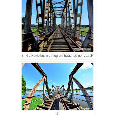
7. Nie Pawełku, nie mogłam trzasnąć go rybą :P
8