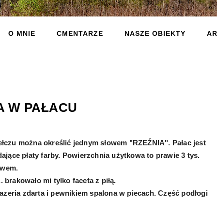
O MNIE
CMENTARZE
NASZE OBIEKTY
AR
A W PAŁACU
 Bełczu można określić jednym słowem "RZEŹNIA". Pałac jest
jące płaty farby. P
owierzchnia użytkowa to prawie 3 tys.
tawem.
. brakowało mi tylko faceta z piłą.
azeria zdarta i pewnikiem spalona w piecach. Część podłogi