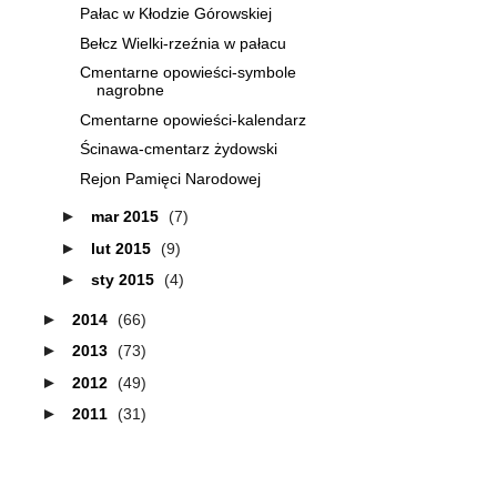
Pałac w Kłodzie Górowskiej
Bełcz Wielki-rzeźnia w pałacu
Cmentarne opowieści-symbole
nagrobne
Cmentarne opowieści-kalendarz
Ścinawa-cmentarz żydowski
Rejon Pamięci Narodowej
►
mar 2015
(7)
►
lut 2015
(9)
►
sty 2015
(4)
►
2014
(66)
►
2013
(73)
►
2012
(49)
►
2011
(31)