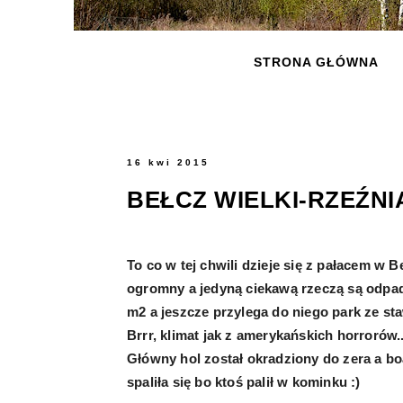
STRONA GŁÓWNA
16 kwi 2015
BEŁCZ WIELKI-RZEŹNI
To co w tej chwili dzieje się z pałacem w
ogromny a jedyną ciekawą rzeczą są odpada
m2 a jeszcze przylega do niego park ze s
Brrr, klimat jak z amerykańskich horrorów..
Główny hol został okradziony do zera a bo
spaliła się bo ktoś palił w kominku :)