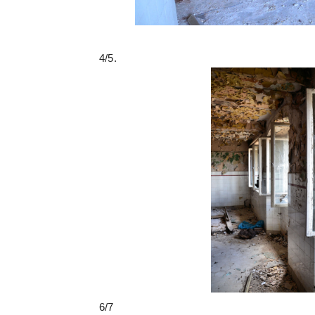
4/5.
6/7