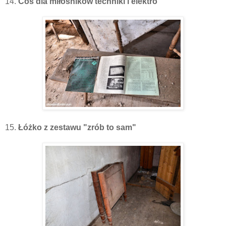
14.
Coś dla miłośników techniki i elektro
15.
Łóżko z zestawu "zrób to sam"