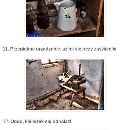
11.
Przepiękne urządzenie, aż mi się oczy zaświeciły
12.
Oooo, kieliszek się odnalazł