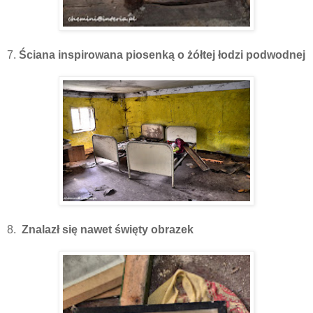
7.
Ściana inspirowana piosenką o żółtej łodzi podwodnej
8.
Znalazł się nawet święty obrazek