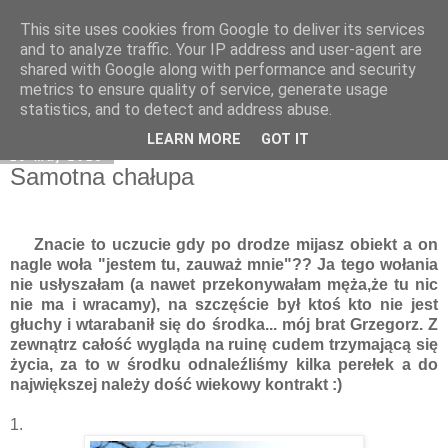
This site uses cookies from Google to deliver its services
Moje miejsce
and to analyze traffic. Your IP address and user-agent are
shared with Google along with performance and security
metrics to ensure quality of service, generate usage
statistics, and to detect and address abuse.
▼
LEARN MORE
GOT IT
19 maj 2015
Samotna chałupa
Znacie to uczucie gdy po drodze mijasz obiekt a on
nagle woła "jestem tu, zauważ mnie"?? Ja tego wołania
nie usłyszałam (a nawet przekonywałam męża,że tu nic
nie ma i wracamy), na szczęście był ktoś kto nie jest
głuchy i wtarabanił się do środka... mój brat Grzegorz. Z
zewnątrz całość wygląda na ruinę cudem trzymającą się
życia, za to w środku odnaleźliśmy kilka perełek a do
największej należy dość wiekowy kontrakt :)
1.