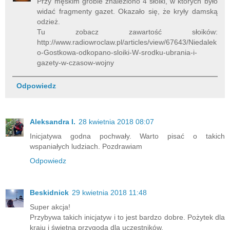
Przy męskim grobie znaleziono 4 słoiki, w których było
widać fragmenty gazet. Okazało się, że kryły damską
odzież.
Tu zobacz zawartość słoików:
http://www.radiowroclaw.pl/articles/view/67643/Niedalek
o-Gostkowa-odkopano-sloiki-W-srodku-ubrania-i-
gazety-w-czasow-wojny
Odpowiedz
Aleksandra I.
28 kwietnia 2018 08:07
Inicjatywa godna pochwały. Warto pisać o takich
wspaniałych ludziach. Pozdrawiam
Odpowiedz
Beskidnick
29 kwietnia 2018 11:48
Super akcja!
Przybywa takich inicjatyw i to jest bardzo dobre. Pożytek dla
kraju i świetna przygoda dla uczestników.