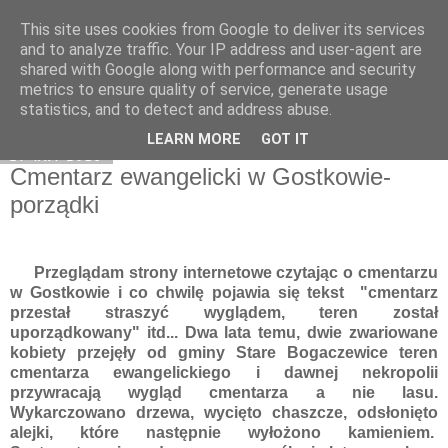
This site uses cookies from Google to deliver its services
Moje miejsce
and to analyze traffic. Your IP address and user-agent are
shared with Google along with performance and security
metrics to ensure quality of service, generate usage
statistics, and to detect and address abuse.
▼
LEARN MORE
GOT IT
27 kwi 2018
Cmentarz ewangelicki w Gostkowie-
porządki
Przeglądam strony internetowe czytając o cmentarzu
w Gostkowie i co chwilę pojawia się tekst "cmentarz
przestał straszyć wyglądem, teren został
uporządkowany" itd... Dwa lata temu, dwie zwariowane
kobiety przejęły od gminy Stare Bogaczewice teren
cmentarza ewangelickiego i dawnej nekropolii
przywracają wygląd cmentarza a nie lasu.
Wykarczowano drzewa, wycięto chaszcze, odsłonięto
alejki, które następnie wyłożono kamieniem.