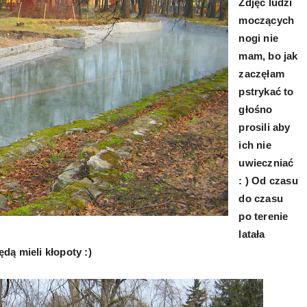
Zdjęć ludzi
moczących
nogi nie
mam, bo jak
zaczęłam
pstrykać to
głośno
prosili aby
ich nie
uwieczniać
: ) Od czasu
do czasu
po terenie
latała
ędą mieli kłopoty :)