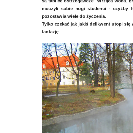
są tablice ostrzegawcze "Wrząca woda, gr
moczyli sobie nogi studenci - czyżby
pozostawia wiele do życzenia.
Tylko czekać jak jakiś delikwent utopi si
fantazję.