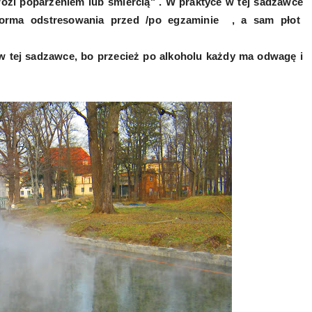
ozi poparzeniem lub śmiercią" . W praktyce w tej sadzawce
 forma odstresowania przed /po egzaminie , a sam płot
ę w tej sadzawce, bo przecież po alkoholu każdy ma odwagę i