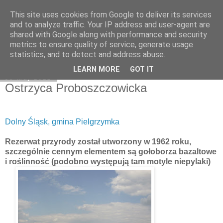
This site uses cookies from Google to deliver its services
Moje miejsce
and to analyze traffic. Your IP address and user-agent are
shared with Google along with performance and security
metrics to ensure quality of service, generate usage
statistics, and to detect and address abuse.
▼
LEARN MORE
GOT IT
30 maj 2012
Ostrzyca Proboszczowicka
Dolny Śląsk, gmina Pielgrzymka
Rezerwat przyrody został utworzony w 1962 roku,
szczególnie cennym elementem są gołoborza bazaltowe
i roślinność (podobno występują tam motyle niepylaki)