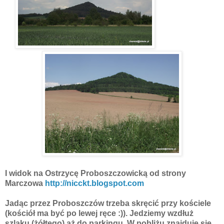
I widok na Ostrzycę Proboszczowicką od strony
Marczowa
http://nicckt.blogspot.com
Jadąc przez Proboszczów trzeba skręcić przy kościele
(kościół ma być po lewej ręce :)). Jedziemy wzdłuż
szlaku (żółtego) aż do parkingu. W pobliżu znajduje się