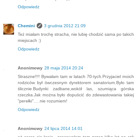
Odpowiedz
Chemini
3 grudnia 2012 21:09
Też miałam trochę stracha, nie lubię chodzić sama po takich
miejscach :)
Odpowiedz
Anonimowy
28 maja 2014 20:24
Straszne!!!! Bywałam tam w latach 70-tych.Przyjaciel moich
rodziców był ówczesnym dyrektorem sanatorium.Było tam
ślicznie.Budynki zadbane,wokół las, szumiąca górska
rzeczka.Jak można było dopuścić do zdewastowania takiej
"perełki".....nie rozumiem!
Odpowiedz
Anonimowy
24 lipca 2014 14:01
aż serce się kraje ..pracowałam tam przez kilka lat na rok