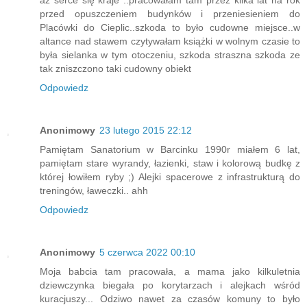
przed opuszczeniem budynków i przeniesieniem do
Placówki do Cieplic..szkoda to było cudowne miejsce..w
altance nad stawem czytywałam książki w wolnym czasie to
była sielanka w tym otoczeniu, szkoda straszna szkoda ze
tak zniszczono taki cudowny obiekt
Odpowiedz
Anonimowy
23 lutego 2015 22:12
Pamiętam Sanatorium w Barcinku 1990r miałem 6 lat,
pamiętam stare wyrandy, łazienki, staw i kolorową budkę z
której łowiłem ryby ;) Alejki spacerowe z infrastrukturą do
treningów, ławeczki.. ahh
Odpowiedz
Anonimowy
5 czerwca 2022 00:10
Moja babcia tam pracowała, a mama jako kilkuletnia
dziewczynka biegała po korytarzach i alejkach wśród
kuracjuszy... Odziwo nawet za czasów komuny to było