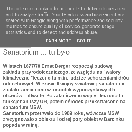
This site uses cookies from Google to deliver its services
Moje miejsce
and to analyze traffic. Your IP address and user-agent are
shared with Google along with performance and security
metrics to ensure quality of service, generate usage
statistics, and to detect and address abuse.
▼
LEARN MORE
GOT IT
2 gru 2012
Sanatorium ... tu było
W latach 1877/78 Ernst Berger rozpoczął budowę
zakładu przyrodoleczniczego, ze względu na "walory
klimatyczne "leczono tu m.in. ludzi ze schorzeniami dróg
oddechowych.
W czasie II wojny światowej sanatorium
zostało zamienione w ośrodek wypoczynkowy dla
oficerów Luftwaffe. Po zakończeniu wojny leczono tu
funkcjonariuszy UB, potem ośrodek przekształcono na
sanatorium MSW.
Sanatorium przetrwało do 1989 roku, wówczas MSW
zrezygnowało z obiektu i od tej pory obiekt w Barcinku
popada w ruinę.