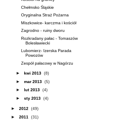
Chełmsko Śląskie
Oryginalna Straż Pożarna
Miszkowice- karczma i kościół
Zagrodno - ruiny dworu
Rozkradany pałac - Tomaszów
Bolesławiecki
Lubomierz- Izerska Parada
Powozów
Zespół pałacowy w Nagórzu
►
kwi 2013
(8)
►
mar 2013
(5)
►
lut 2013
(4)
►
sty 2013
(4)
►
2012
(49)
►
2011
(31)