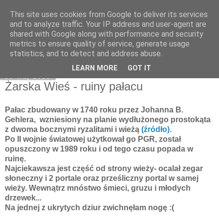
This site uses cookies from Google to deliver its services
Moje miejsce
and to analyze traffic. Your IP address and user-agent are
shared with Google along with performance and security
metrics to ensure quality of service, generate usage
statistics, and to detect and address abuse.
▼
LEARN MORE
GOT IT
30 maj 2013
Żarska Wieś - ruiny pałacu
Pałac zbudowany w 1740 roku przez Johanna B.
Gehlera, wzniesiony na planie wydłużonego prostokąta
z dwoma bocznymi ryzalitami i wieżą
(źródło).
Po II wojnie światowej użytkował go PGR, został
opuszczony w 1989 roku i od tego czasu popada w
ruinę.
Najciekawsza jest część od strony wieży- ocalał zegar
słoneczny i 2 portale oraz prześliczny portal w samej
wieży. Wewnątrz mnóstwo śmieci, gruzu i młodych
drzewek...
Na jednej z ukrytych dziur zwichnęłam nogę :(