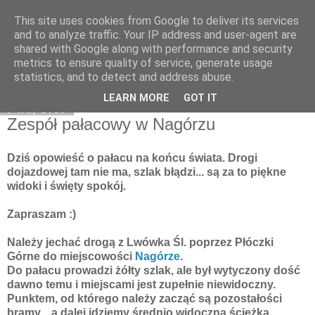
This site uses cookies from Google to deliver its services
Moje miejsce
and to analyze traffic. Your IP address and user-agent are
shared with Google along with performance and security
metrics to ensure quality of service, generate usage
statistics, and to detect and address abuse.
▼
LEARN MORE
GOT IT
6 maj 2013
Zespół pałacowy w Nagórzu
Dziś opowieść o pałacu na końcu świata. Drogi
dojazdowej tam nie ma, szlak błądzi... są za to piękne
widoki i święty spokój.
Zapraszam :)
Należy jechać drogą z Lwówka Śl. poprzez Płóczki
Górne do miejscowości
Nagórze
.
Do pałacu prowadzi żółty szlak, ale był wytyczony dość
dawno temu i miejscami jest zupełnie niewidoczny.
Punktem, od którego należy zacząć są pozostałości
bramy... a dalej idziemy średnio widoczną ścieżką.