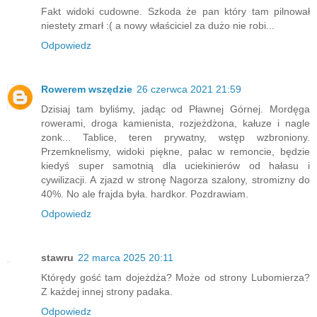
Fakt widoki cudowne. Szkoda że pan który tam pilnował
niestety zmarł :( a nowy właściciel za dużo nie robi...
Odpowiedz
Rowerem wszędzie
26 czerwca 2021 21:59
Dzisiaj tam byliśmy, jadąc od Pławnej Górnej. Mordęga
rowerami, droga kamienista, rozjeżdżona, kałuze i nagle
zonk... Tablice, teren prywatny, wstęp wzbroniony.
Przemknelismy, widoki piękne, pałac w remoncie, będzie
kiedyś super samotnią dla uciekinierów od hałasu i
cywilizacji. A zjazd w stronę Nagorza szalony, stromizny do
40%. No ale frajda była. hardkor. Pozdrawiam.
Odpowiedz
stawru
22 marca 2025 20:11
Którędy gość tam dojeżdża? Może od strony Lubomierza?
Z każdej innej strony padaka.
Odpowiedz