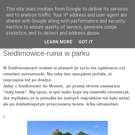
This site uses cookies from Google to deliver its services
Moje miejsce
and to analyze traffic. Your IP address and user-agent are
shared with Google along with performance and security
metrics to ensure quality of service, generate usage
statistics, and to detect and address abuse.
▼
LEARN MORE
GOT IT
28 lis 2014
Siedlimowice-ruina w parku
W Siedlimowicach miałam w planach (w życiu nie zgadniecie co)
cmentarz poniemiecki. Nie żeby tam specjalnie jechała, ot
zwyczajnie był po drodze.
Jadąc z Siedlimowic do Mrowin, po prawej stronie zauważysz
"mały lasek". Wg opisu, w tym lasku kryje się niewielki cmentarzyk.
Już myślałam,że to pomyłka bo żadnych nagrobków nie było widać,
ale po dokładniejszym przeczesaniu terenu kilka
odnalazłam.
1.