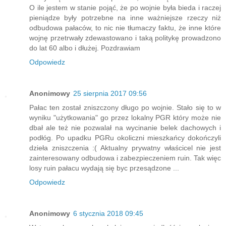
O ile jestem w stanie pojąć, że po wojnie była bieda i raczej
pieniądze były potrzebne na inne ważniejsze rzeczy niż
odbudowa pałaców, to nic nie tłumaczy faktu, że inne które
wojnę przetrwały zdewastowano i taką politykę prowadzono
do lat 60 albo i dłużej. Pozdrawiam
Odpowiedz
Anonimowy
25 sierpnia 2017 09:56
Pałac ten został zniszczony długo po wojnie. Stało się to w
wyniku "użytkowania" go przez lokalny PGR który może nie
dbał ale też nie pozwalał na wycinanie belek dachowych i
podłóg. Po upadku PGRu okoliczni mieszkańcy dokończyli
dzieła zniszczenia :( Aktualny prywatny właścicel nie jest
zainteresowany odbudowa i zabezpieczeniem ruin. Tak więc
losy ruin pałacu wydają się byc przesądzone ...
Odpowiedz
Anonimowy
6 stycznia 2018 09:45