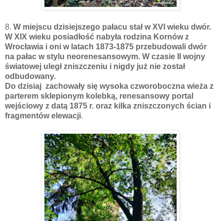
8.
W miejscu dzisiejszego pałacu stał w XVI wieku dwór.
W XIX wieku posiadłość nabyła rodzina Kornów z
Wrocławia i oni w latach 1873-1875 przebudowali dwór
na pałac w stylu neorenesansowym. W czasie II wojny
światowej uległ zniszczeniu i nigdy już nie został
odbudowany.
Do dzisiaj zachowały się wysoka czworoboczna wieża z
parterem sklepionym kolebką, renesansowy portal
wejściowy z datą 1875 r. oraz kilka zniszczonych ścian i
fragmentów elewacji
.