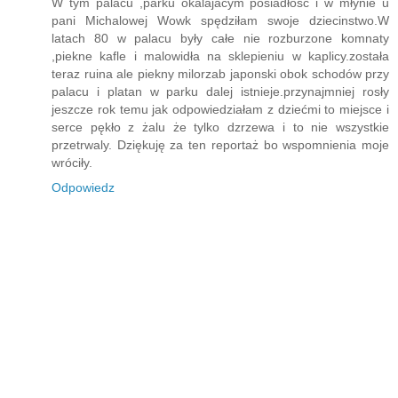
W tym palacu ,parku okalajacym posiadłość i w młynie u
pani Michalowej Wowk spędziłam swoje dziecinstwo.W
latach 80 w palacu były całe nie rozburzone komnaty
,piekne kafle i malowidła na sklepieniu w kaplicy.została
teraz ruina ale piekny milorzab japonski obok schodów przy
palacu i platan w parku dalej istnieje.przynajmniej rosły
jeszcze rok temu jak odpowiedziałam z dziećmi to miejsce i
serce pękło z żalu że tylko dzrzewa i to nie wszystkie
przetrwaly. Dziękuję za ten reportaż bo wspomnienia moje
wróciły.
Odpowiedz