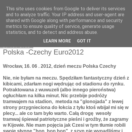
This site uses cookies from Google to deliver its services
Moje miejsce
and to analyze traffic. Your IP address and user-agent are
shared with Google along with performance and security
metrics to ensure quality of service, generate usage
statistics, and to detect and address abuse.
▼
LEARN MORE
GOT IT
23 cze 2012
Polska -Czechy Euro2012
Wrocław, 16. 06 . 2012, dzień meczu Polska Czechy
Nie, nie byłam na meczu. Spędziłam fantastyczny dzień z
kibicami, zdarłam nogi wędrując od stadionu do rynku.
Potraktowana z wuwuzeli (albo innego pieroństwa)
ogłuchłam na kilka minut. Nic przebije podróży
tramwajem na stadion, metoda na "glonojada" z lewej
strony przygnieciona do łokcia z tyłu ktoś wbijał mi się w
plecy... ale co tam było warto. Całą drogę wesoły
tramwaj śpiewał patriotyczne pieśni i groźby, że zagramy
w Kijowie. Nie mam pojęcia jak Czesi w tym tłumie robili
swoje słynne "hop hop hop", z szyn nie wypadliśmy i