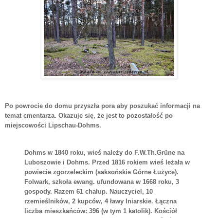
Po powrocie do domu przyszła pora aby poszukać informacji na
temat cmentarza. Okazuje się, że jest to pozostałość po
miejscowości Lipschau-Dohms.
Dohms
w 1840 roku, wieś należy do
F.W.Th.Grüne
na
Luboszowie
i
Dohms
. Przed 1816 rokiem wieś leżała w
powiecie zgorzeleckim (saksońskie Górne Łużyce).
Folwark, szkoła
ewang
.
ufundowana
w 1668 roku, 3
gospody. Razem 61
chałup
. Nauczyciel, 10
rzemieślników, 2 kupców, 4 ławy lniarskie. Łączna
liczba mieszkańców: 396 (w tym 1 katolik). Kościół