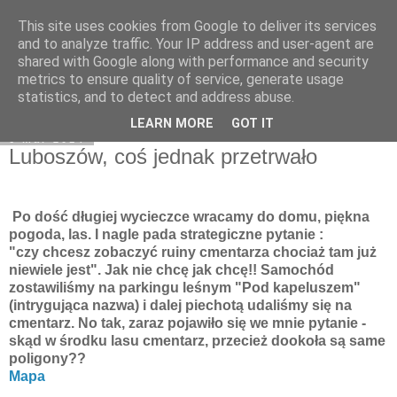
This site uses cookies from Google to deliver its services
Moje miejsce
and to analyze traffic. Your IP address and user-agent are
shared with Google along with performance and security
metrics to ensure quality of service, generate usage
statistics, and to detect and address abuse.
▼
LEARN MORE
GOT IT
6 mar 2014
Luboszów, coś jednak przetrwało
Po dość długiej wycieczce wracamy do domu, piękna
pogoda, las. I nagle pada strategiczne pytanie :
"czy chcesz zobaczyć ruiny cmentarza chociaż tam już
niewiele jest". Jak nie chcę jak chcę!! Samochód
zostawiliśmy na parkingu leśnym "Pod kapeluszem"
(intrygująca nazwa) i dalej piechotą udaliśmy się na
cmentarz. No tak, zaraz pojawiło się we mnie pytanie -
skąd w środku lasu cmentarz, przecież dookoła są same
poligony??
Mapa