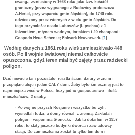
ewang
.,
wzniesiony
w 1668 roku jako tzw. kościół
graniczny (przez wygnanego z
Rudawicy
proboszcza
A.Hertel
, przy wsparciu gmin śląskich), do 1740 roku
odwiedzany przez wiernych z wielu gmin śląskich. Do
tego przynależą: osada
Luboszów
(
Lipschau
) z 1
folwarkiem, młynem wodnym, tartakiem i 20
chałupami
;
Gospoda
Neue
Schenke
; Folwark
Neuvorwerk
. [
1
]
Według danych z 1861 roku wieś zamieszkiwało 448
osób. Po II wojnie światowej niemal całkowicie
opuszczona, gdyż teren miał być zajęty przez radziecki
poligon.
Dziś niewiele tam pozostało, resztki ścian, dziury w ziemi i
przepiękne aleje i jeden CAŁY dom. Żeby było śmieszniej jest to
najmniejsza wieś w Polsce, liczy jedno gospodarstwo - ilość
mieszkańców, 2 osoby.
- Po wojnie przyszli Rosjanie i wszystko burzyli,
wysiedlali ludzi, a domy równali z ziemią. Zakładali
poligon - wspomina Słonecki. - Jak tu dotarłem w 1957
roku, to stały jeszcze budynki dworca i zawiadowcy
stacji. Do zamieszkania został tu tylko ten dom i