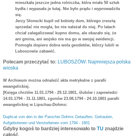
mieszkała jeszcze jedna rolniczka, która miała 50 sztuk
bydła i wypasała je tutaj. Nie było prądu i wyprowadziła
się.
Jerzy Słonecki kupił od kobiety dom, którego zresztą
sprzedać nie mogła, bo nie należał do niej. Po latach
chciał zalegalizować kupno domu, ale okazało się, że
ani gmina, ani wojsko nie ma go w swojej ewidencji.
Pomogła dopiero dobra wola geodetów, którzy lubili w
Luboszowie zabawić.
Polecam przeczytać to:
LUBOSZÓW: Najmniejsza polska
wioska
W Archiwum można odnaleźć akta metrykalne z parafii
ewangelickiej.
[Księga chrztów 11.01.1794 - 29.12.1801, ślubów i zapowiedzi
14.01.1794 - 31.11.1801, zgonów 23.08.1794 - 24.10.1801 parafii
ewangelickiej w Lipschau-Dohms:
Duplicat von den in der Parochie Dohms Getauften, Getrauten,
Aufgebotenen und Verstorbenen vom 1794 - 1801
Gdyby kogoś to bardziej interesowało to
TU
znajdzie
całość.