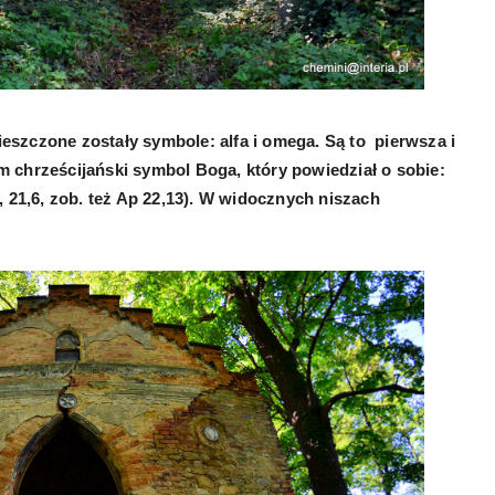
ieszczone zostały symbole: alfa i omega. Są to pierwsza i
zem chrześcijański symbol Boga, który powiedział o sobie:
, 21,6, zob. też Ap 22,13). W widocznych niszach