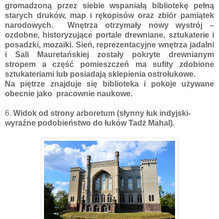
gromadzoną przez siebie wspaniałą bibliotekę pełną
starych druków, map i rękopisów oraz zbiór pamiątek
narodowych. Wnętrza otrzymały nowy wystrój –
ozdobne, historyzujące portale drewniane, sztukaterie i
posadzki, mozaiki. Sień, reprezentacyjne wnętrza jadalni
i Sali Mauretańskiej zostały pokryte drewnianym
stropem a część pomieszczeń ma sufity zdobione
sztukateriami lub posiadają sklepienia ostrołukowe.
Na piętrze znajduje się biblioteka i pokoje używane
obecnie jako pracownie naukowe.
6.
Widok od strony arboretum (słynny łuk indyjski-
wyraźne podobieństwo do łuków Tadż Mahal).