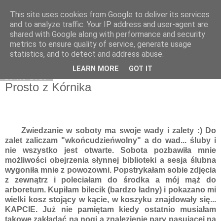
This site uses cookies from Google to deliver its services
Moje miejsce
and to analyze traffic. Your IP address and user-agent are
shared with Google along with performance and security
metrics to ensure quality of service, generate usage
statistics, and to detect and address abuse.
▼
LEARN MORE
GOT IT
16 lis 2015
Prosto z Kórnika
Zwiedzanie w soboty ma swoje wady i zalety :) Do
zalet zaliczam "wkońcudzieńwolny" a do wad... śluby i
nie wszystko jest otwarte. Sobota pozbawiła mnie
możliwości obejrzenia słynnej biblioteki a sesja ślubna
wygoniła mnie z powozowni. Popstrykałam sobie zdjęcia
z zewnątrz i poleciałam do środka a mój mąż do
arboretum. Kupiłam bilecik (bardzo ładny) i pokazano mi
wielki kosz stojący w kącie, w koszyku znajdowały się...
KAPCIE. Już nie pamiętam kiedy ostatnio musiałam
takowe zakładać na nogi a znalezienie pary pasującej na