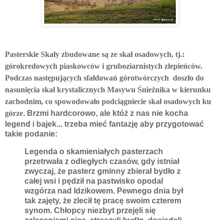
Pasterskie Skały zbudowane są ze skał osadowych, tj.:
górokredowych piaskowców i gruboziarnistych zlepieńców.
P
odczas następujących sfałdowań górotwórczych doszło do
nasunięcia skał krystalicznych Masywu Śnieżnika w kierunku
zachodnim, co spowodowało podciągniecie skał osadowych ku
górze
. Brzmi hardcorowo, ale któż z nas nie kocha
legend i bajek... trzeba mieć fantazję aby przygotować
takie podanie:
Legenda o skamieniałych pasterzach
przetrwała z odległych czasów, gdy istniał
zwyczaj, że pasterz gminny zbierał bydło z
całej wsi i pędził na pastwisko opodal
wzgórza nad Idzikowem. Pewnego dnia był
tak zajęty, że zlecił tę pracę swoim czterem
synom. Chłopcy niezbyt przejęli się