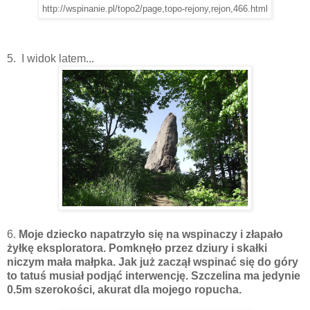
http://wspinanie.pl/topo2/page,topo-rejony,rejon,466.html
5. I widok latem...
6.
Moje dziecko napatrzyło się na wspinaczy i złapało
żyłkę eksploratora. Pomknęło przez dziury i skałki
niczym mała małpka. Jak już zaczął wspinać się do góry
to tatuś musiał podjąć interwencję. Szczelina ma jedynie
0.5m szerokości, akurat dla mojego ropucha.