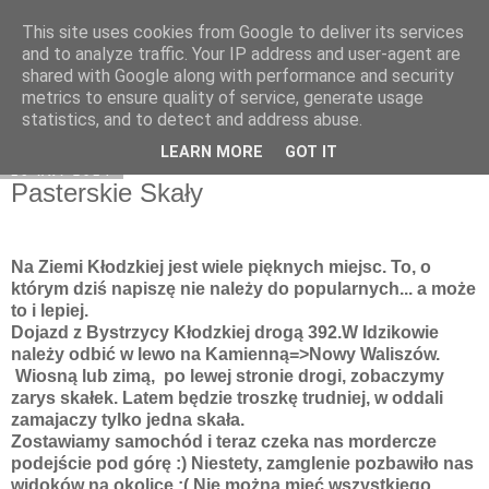
This site uses cookies from Google to deliver its services
Moje miejsce
and to analyze traffic. Your IP address and user-agent are
shared with Google along with performance and security
metrics to ensure quality of service, generate usage
statistics, and to detect and address abuse.
▼
LEARN MORE
GOT IT
16 kwi 2014
Pasterskie Skały
Na Ziemi Kłodzkiej jest wiele pięknych miejsc. To, o
którym dziś napiszę nie należy do popularnych... a może
to i lepiej.
Dojazd z Bystrzycy Kłodzkiej drogą 392.W Idzikowie
należy odbić w lewo na Kamienną=>Nowy Waliszów.
Wiosną lub zimą, po lewej stronie drogi, zobaczymy
zarys skałek. Latem będzie troszkę trudniej, w oddali
zamajaczy tylko jedna skała.
Zostawiamy samochód i teraz czeka nas mordercze
podejście pod górę :) Niestety, zamglenie pozbawiło nas
widoków na okolicę :( Nie można mieć wszystkiego.