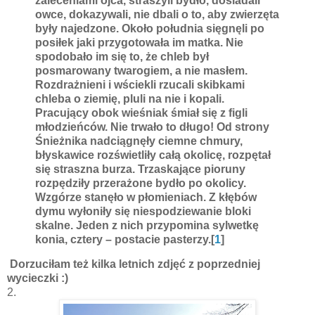
zaleceniami ojca, straszyli bydło, dosiadali
owce, dokazywali, nie dbali o to, aby zwierzęta
były najedzone. Około południa sięgnęli po
posiłek jaki przygotowała im matka. Nie
spodobało im się to, że chleb był
posmarowany twarogiem, a nie masłem.
Rozdrażnieni i wściekli rzucali skibkami
chleba o ziemię, pluli na nie i kopali.
Pracujący obok wieśniak śmiał się z figli
młodzieńców. Nie trwało to długo! Od strony
Śnieżnika nadciągnęły ciemne chmury,
błyskawice rozświetliły całą okolicę, rozpętał
się straszna burza. Trzaskające pioruny
rozpędziły przerażone bydło po okolicy.
Wzgórze stanęło w płomieniach. Z kłębów
dymu wyłoniły się niespodziewanie bloki
skalne. Jeden z nich przypomina sylwetkę
konia, cztery – postacie pasterzy.[
1
]
Dorzuciłam też kilka letnich zdjęć z poprzedniej
wycieczki :)
2.