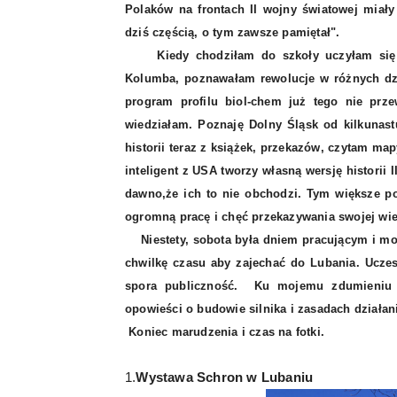
Polaków na frontach II wojny światowej miał
dziś częścią, o tym zawsze pamiętał".
Kiedy chodziłam do szkoły uczyłam się his
Kolumba, poznawałam rewolucje w różnych dzi
program profilu biol-chem już tego nie prz
wiedziałam. Poznaję Dolny Śląsk od kilkunastu
historii teraz z książek, przekazów, czytam ma
inteligent z USA tworzy własną wersję historii
dawno,że ich to nie obchodzi. Tym większe po
ogromną pracę i chęć przekazywania swojej w
Niestety, sobota była dniem pracującym i mog
chwilkę czasu aby zajechać do Lubania. Uczest
spora publiczność. Ku mojemu zdumieniu o
opowieści o budowie silnika i zasadach działani
Koniec marudzenia i czas na fotki.
1.
Wystawa Schron w Lubaniu