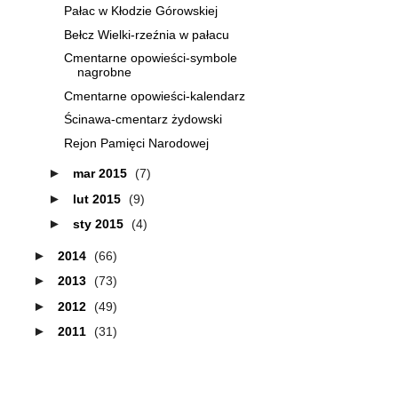
Pałac w Kłodzie Górowskiej
Bełcz Wielki-rzeźnia w pałacu
Cmentarne opowieści-symbole
nagrobne
Cmentarne opowieści-kalendarz
Ścinawa-cmentarz żydowski
Rejon Pamięci Narodowej
►
mar 2015
(7)
►
lut 2015
(9)
►
sty 2015
(4)
►
2014
(66)
►
2013
(73)
►
2012
(49)
►
2011
(31)