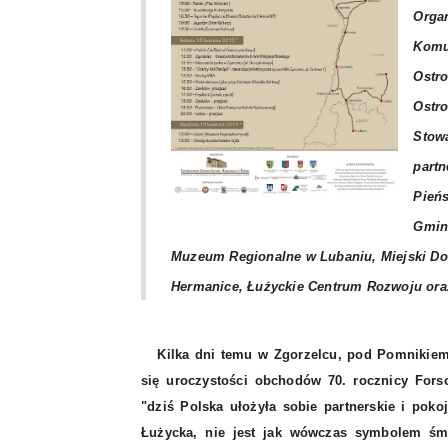
Organ
Komun
Ostro
Ostro
Stowa
partn
Pieńs
Gmin
Muzeum Regionalne w Lubaniu, Miejski Dom
Hermanice, Łużyckie Centrum Rozwoju ora
Kilka dni temu w Zgorzelcu, pod Pomnikiem 
się uroczystości obchodów 70. rocznicy Fors
"dziś Polska ułożyła sobie partnerskie i poko
Łużycka, nie jest jak wówczas symbolem śmie