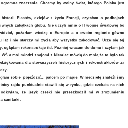
y ogromne znaczenie. Chcemy by wolny świat, którego Polska jest
torii Piastów, dziejów z życia Francji, czytałam o podbojach
wnych zakątkach globu. Nie uczyli mnie o II wojnie światowej bo
ewidział, pożarłam wiedzę o Europie a o swoim regionie gówno
 lat i nie starczy mi życia aby wszystko zakodować. Uczę się tej
py, oglądam rekonstrukcje itd. Później wracam do domu i czytam jak
 II WŚ a moi młodzi znajomi z Niemiec mówią do mnie,że to było tak
dziękowania dla stowarzyszeń historycznych i rekonstruktorów za
iedzy.
łam sobie pojeździć... palcem po mapie. W niedzielę znaleźliśmy
nicy rajdu punktualnie stawili się w rynku, gdzie czekała na nich
dkryłam, że język czeski nie przeszkodził mi w zrozumieniu
a sanitarki.