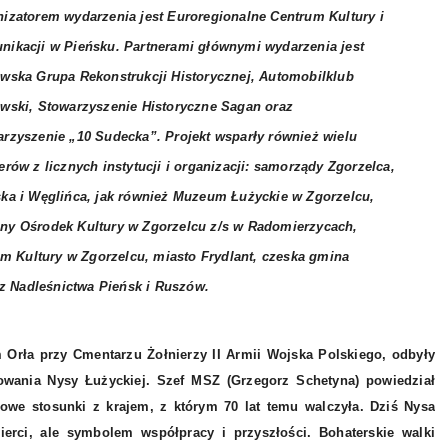
izatorem wydarzenia jest Euroregionalne Centrum Kultury i
ikacji w Pieńsku. Partnerami głównymi wydarzenia jest
wska Grupa Rekonstrukcji Historycznej, Automobilklub
wski, Stowarzyszenie Historyczne Sagan oraz
rzyszenie „10 Sudecka”. Projekt wsparły również wielu
erów z licznych instytucji i organizacji: samorządy Zgorzelca,
ka i Węglińca, jak również Muzeum Łużyckie w Zgorzelcu,
ny Ośrodek Kultury w Zgorzelcu z/s w Radomierzycach,
 Kultury w Zgorzelcu, miasto Frydlant, czeska gmina
z Nadleśnictwa Pieńsk i Ruszów.
Orła przy Cmentarzu Żołnierzy II Armii Wojska Polskiego, odbyły
owania Nysy Łużyckiej. Szef MSZ (Grzegorz Schetyna) powiedział
jowe stosunki z krajem, z którym 70 lat temu walczyła. Dziś Nysa
rci, ale symbolem współpracy i przyszłości. Bohaterskie walki