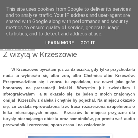
This site uses cookies from Google to deliver its services
Moje miejsce
and to analyze traffic. Your IP address and user-agent are
shared with Google along with performance and security
metrics to ensure quality of service, generate usage
statistics, and to detect and address abuse.
▼
LEARN MORE
GOT IT
20 cze 2015
Z wizytą w Krzeszowie
W Krzeszowie bywałam już za dzieciaka, gdy tylko przychodziła
nuda to wybierało się albo zoo, albo Chełmiec albo Krzeszów.
Przeprowadziłam się i znowu tu wpadałam, raz nawet jako gość
honorowy na prezentacji książki. Wszystko już zwiedziłam i
sfotografowałam a tu okazało się, że jeden z moich znajomych
omijał Krzeszów z daleka i chętnie by pojechał. Na miejscu okazało
się, że została wprowadzona tzw. trasa rozszerzona uzupełniona o
kilka interesujących miejsc. Krzeszów to miejsce przyjazne dla
turysty nieznającego obiektu oraz samotników, po prostu weź audio
przewodnik i zarezerwuj sporo czasu i na zwiedzanie.