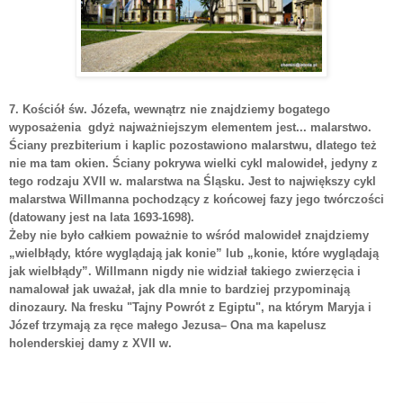
7. Kościół św. Józefa, wewnątrz nie znajdziemy bogatego
wyposażenia gdyż najważniejszym elementem jest... malarstwo.
Ściany prezbiterium i kaplic pozostawiono malarstwu, dlatego też
nie ma tam okien. Ściany pokrywa wielki cykl malowideł, jedyny z
tego rodzaju XVII w. malarstwa na Śląsku. Jest to największy cykl
malarstwa Willmanna pochodzący z końcowej fazy jego twórczości
(datowany jest na lata 1693-1698).
Żeby nie było całkiem poważnie to wśród malowideł znajdziemy
„wielbłądy, które wyglądają jak konie” lub „konie, które wyglądają
jak wielbłądy”. Willmann nigdy nie widział takiego zwierzęcia i
namalował jak uważał, jak dla mnie to bardziej przypominają
dinozaury. Na fresku "Tajny Powrót z Egiptu", na którym Maryja i
Józef trzymają za ręce małego Jezusa– Ona ma kapelusz
holenderskiej damy z XVII w.