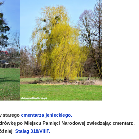
y starego
cmentarza jenieckiego.
drówkę po Miejscu Pamięci Narodowej zwiedzając cmentarz,
óźniej
Stalag 318/VIIIF.