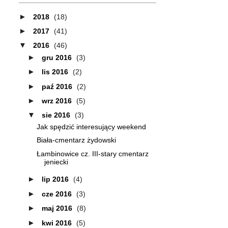
►
2018
(18)
►
2017
(41)
▼
2016
(46)
►
gru 2016
(3)
►
lis 2016
(2)
►
paź 2016
(2)
►
wrz 2016
(5)
▼
sie 2016
(3)
Jak spędzić interesujący weekend
Biała-cmentarz żydowski
Łambinowice cz. III-stary cmentarz
jeniecki
►
lip 2016
(4)
►
cze 2016
(3)
►
maj 2016
(8)
►
kwi 2016
(5)